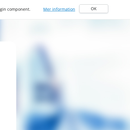
OK
Login component.
Mer information