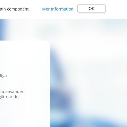
OK
Login component.
Mer information
liga
r du använder
gör när du