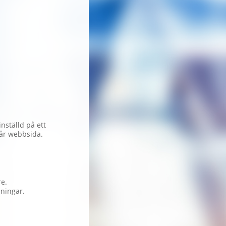
nställd på ett
 vår webbsida.
re.
lningar.