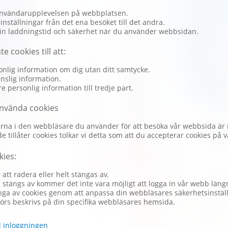
användarupplevelsen på webbplatsen.
inställningar från det ena besöket till det andra.
din laddningstid och säkerhet när du använder webbsidan.
e cookies till att:
nlig information om dig utan ditt samtycke.
nslig information.
re personlig information till tredje part.
 använda cookies
rna i den webbläsare du använder för att besöka vår webbsida är i
de tillåter cookies tolkar vi detta som att du accepterar cookies på
kies:
 att radera eller helt stängas av.
stängs av kommer det inte vara möjligt att logga in vår webb läng
nga av cookies genom att anpassa din webbläsares säkerhetsinstäl
örs beskrivs på din specifika webbläsares hemsida.
ll inloggningen